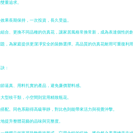
的雙重追求。
學效果長期保持，一次投資，長久受益。
由組合、更換不同品種的仿真花，讓家居風格常換常新，成為表達個性的
問題，為家庭提供更潔凈安全的裝飾選擇。高品質的仿真花耐用可重復利
要訣：
細節逼真、用料扎實的產品，避免廉價塑料感。
選大型枝干類，小空間則宜用精致瓶花。
的搭配。同色系顯得高級寧靜，對比色則能帶來活力與視覺沖擊。
大地提升整體花藝的品味與完整度。