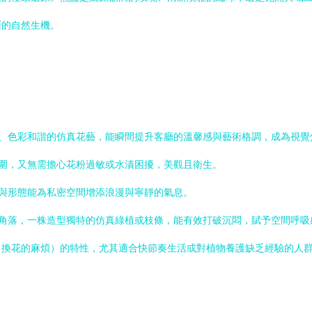
斷的自然生機。
、色彩和諧的仿真花藝，能瞬間提升客廳的溫馨感與藝術格調，成為視覺
圍，又無需擔心花粉過敏或水漬困擾，美觀且衛生。
與形態能為私密空間增添浪漫與寧靜的氣息。
角落，一株造型獨特的仿真綠植或枝條，能有效打破沉悶，賦予空間呼吸
、換花的麻煩）的特性，尤其適合快節奏生活或對植物養護缺乏經驗的人