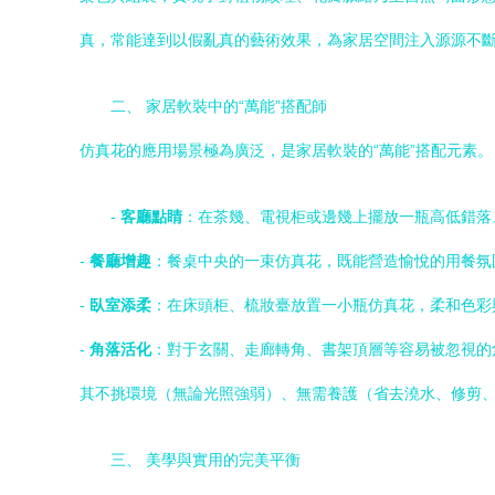
真，常能達到以假亂真的藝術效果，為家居空間注入源源不
二、 家居軟裝中的“萬能”搭配師
仿真花的應用場景極為廣泛，是家居軟裝的“萬能”搭配元素。
-
客廳點睛
：在茶幾、電視柜或邊幾上擺放一瓶高低錯落
-
餐廳增趣
：餐桌中央的一束仿真花，既能營造愉悅的用餐氛
-
臥室添柔
：在床頭柜、梳妝臺放置一小瓶仿真花，柔和色彩
-
角落活化
：對于玄關、走廊轉角、書架頂層等容易被忽視的
其不挑環境（無論光照強弱）、無需養護（省去澆水、修剪
三、 美學與實用的完美平衡