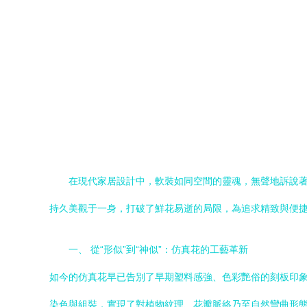
在現代家居設計中，軟裝如同空間的靈魂，無聲地訴說
持久美觀于一身，打破了鮮花易逝的局限，為追求精致與便
一、 從“形似”到“神似”：仿真花的工藝革新
如今的仿真花早已告別了早期塑料感強、色彩艷俗的刻板印象
染色與組裝，實現了對植物紋理、花瓣脈絡乃至自然彎曲形