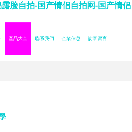
侣露脸自拍-国产情侣自拍网-国产情侣
介
產品大全
聯系我們
企業信息
訪客留言
學