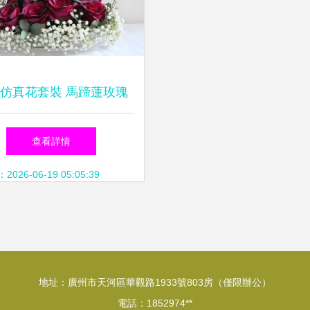
仿真花套裝 馬蹄蓮玫瑰
星組合花藝 餐桌茶幾家
查看詳情
居裝飾擺花
26-06-19 05:05:39
地址：廣州市天河區華觀路1933號803房（僅限辦公）
電話：1852974**