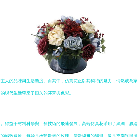
著主人的品味與生活態度。而其中，仿真花正以其獨特的魅力，悄然成為
捷的現代生活帶來了恒久的芬芳與色彩。
。得益于材料科學與工藝技術的飛速發展，高端仿真花采用了絲綢、滌綸
態的極致還原。無論是嬌艷欲滴的玫瑰、清新淡雅的繡球，還是充滿異域