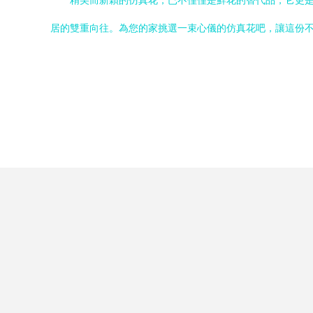
精美而新穎的仿真花，已不僅僅是鮮花的替代品，它更
居的雙重向往。為您的家挑選一束心儀的仿真花吧，讓這份