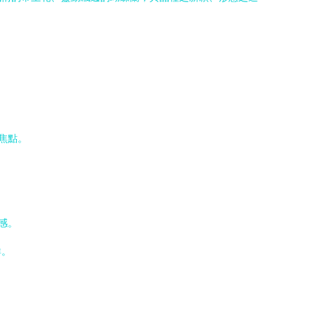
焦點。
感。
群。