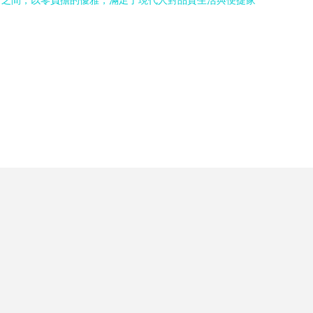
寸之間，以零負擔的優雅，滿足了現代人對品質生活與便捷家