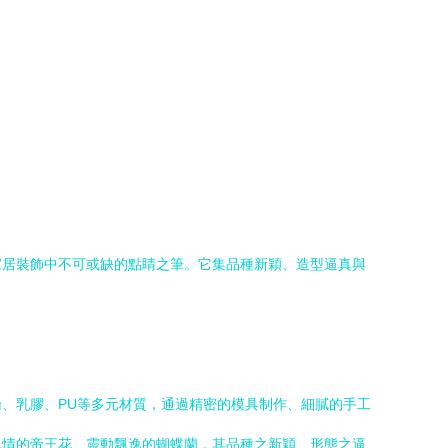
家居裝飾中不可或缺的點睛之筆。它集品種新穎、造型逼真與
、乳膠、PU等多元材質，通過精密的模具制作、細膩的手工
風情的帝王花、靈動飄逸的蝴蝶蘭，其品種之新穎、形態之逼