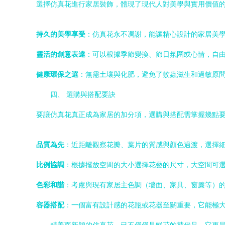
選擇仿真花進行家居裝飾，體現了現代人對美學與實用價值
持久的美學享受
：仿真花永不凋謝，能讓精心設計的家居美
靈活的創意表達
：可以根據季節變換、節日氛圍或心情，自
健康環保之選
：無需土壤與化肥，避免了蚊蟲滋生和過敏原
四、 選購與搭配要訣
要讓仿真花真正成為家居的加分項，選購與搭配需掌握幾點
品質為先
：近距離觀察花瓣、葉片的質感與顏色過渡，選擇
比例協調
：根據擺放空間的大小選擇花藝的尺寸，大空間可
色彩和諧
：考慮與現有家居主色調（墻面、家具、窗簾等）
容器搭配
：一個富有設計感的花瓶或花器至關重要，它能極